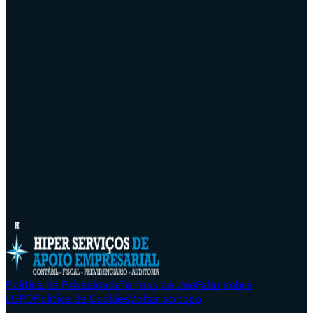
Centro – Rio de Janeiro
Av. Rio Branco, 185 – Salas 617 a 623 – Centro – Rio de
Janeiro – RJ
Tel.: (21) 3804-8150
Comercial: (21) 97988-6392
Sócios Responsáveis:
José da Rocha Pereira – Contador
Sergio Mauricio da Silva Lima – Contador
Jorge Garcia de Souza e Silva Junior – Contador
Leiliane Lima do Amaral – Contadora
Política de Privacidade
Termos de Uso
Falar sobre
LGPD
Política de Cookies
Voltar ao topo