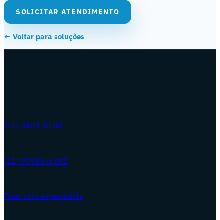
SOLICITAR ATENDIMENTO
← Voltar para soluções
Fale conosco
Entre em contato
Telefone
(21) 3804-8150
WhatsApp
(21) 97988-6392
Webchat
Falar com especialista
Sede