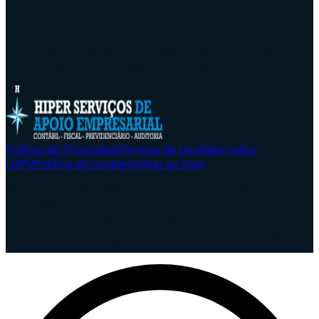
José da Rocha Pereira – Contador
Sergio Mauricio da Silva Lima – Contador
Jorge Garcia de Souza e Silva Junior – Contador
Leiliane Lima do Amaral – Contadora
Política de Privacidade
Termos de Uso
Falar sobre
LGPD
Política de Cookies
Voltar ao topo
© 2026 – Todos os direitos reservados –
HIPER
SERVIÇOS DE APOIO EMPRESARIAL LTDA
é uma
empresa de prestação de Serviços contábeis,
financeiros e de departamento de pessoal, localizada no
bairro do Centro, no Rio de Janeiro – Capital