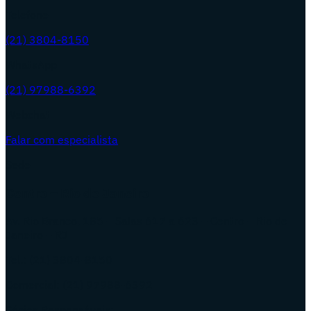
Telefone
(21) 3804-8150
WhatsApp
(21) 97988-6392
Webchat
Falar com especialista
Sede
Centro – Rio de Janeiro
Av. Rio Branco, 185 – Salas 617 a 623 – Centro – Rio de
Janeiro – RJ
Tel.: (21) 3804-8150
Comercial: (21) 97988-6392
Sócios Responsáveis: