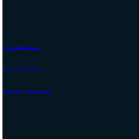
Fale conosco
Entre em contato
Telefone
(21) 3804-8150
WhatsApp
(21) 97988-6392
Webchat
Falar com especialista
Sede
Centro – Rio de Janeiro
Av. Rio Branco, 185 – Salas 617 a 623 – Centro – Rio de Jan